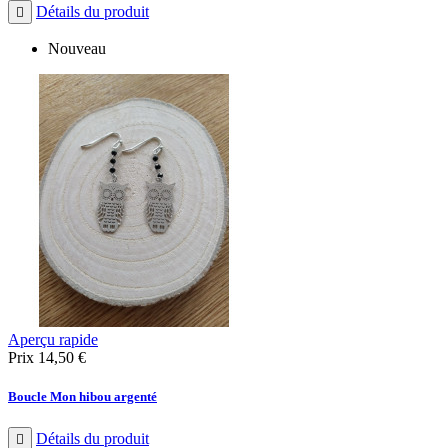
Détails du produit

Nouveau
Aperçu rapide
Prix
14,50 €
Boucle Mon hibou argenté
Détails du produit
