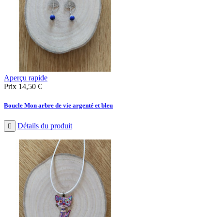
Aperçu rapide
Prix
14,50 €
Boucle Mon arbre de vie argenté et bleu
Détails du produit
