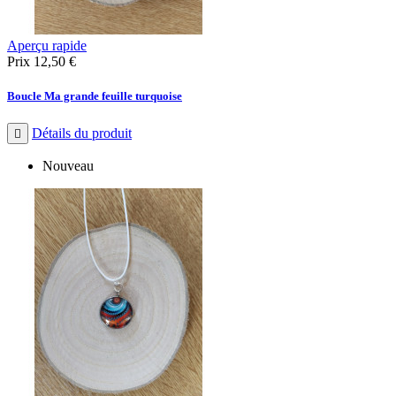
Aperçu rapide
Prix
12,50 €
Boucle Ma grande feuille turquoise
Détails du produit

Nouveau