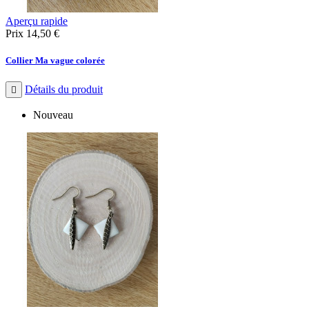
Aperçu rapide
Prix
14,50 €
Collier Ma vague colorée
Détails du produit

Nouveau