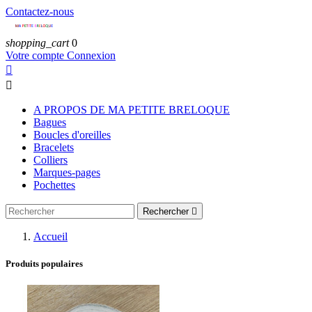
Contactez-nous
shopping_cart
0
Votre compte
Connexion


A PROPOS DE MA PETITE BRELOQUE
Bagues
Boucles d'oreilles
Bracelets
Colliers
Marques-pages
Pochettes
Rechercher

Accueil
Produits populaires