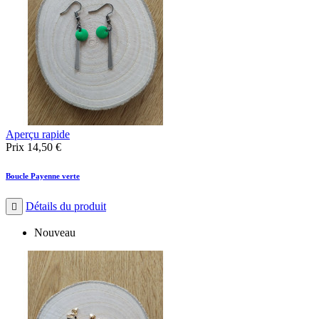
Aperçu rapide
Prix
14,50 €
Boucle Payenne verte
Détails du produit

Nouveau