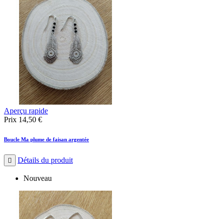
Aperçu rapide
Prix
14,50 €
Boucle Ma plume de faisan argentée
Détails du produit

Nouveau