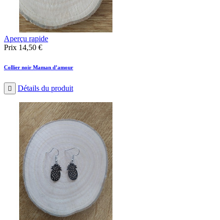
Aperçu rapide
Prix
14,50 €
Collier noir Maman d’amour
Détails du produit
