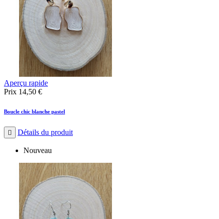
Aperçu rapide
Prix
14,50 €
Boucle chic blanche pastel
Détails du produit

Nouveau